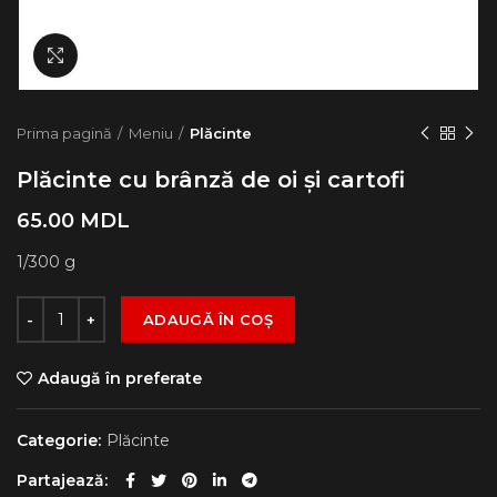
Click to enlarge
Prima pagină
Meniu
Plăcinte
Plăcinte cu brânză de oi și cartofi
65.00
MDL
1/300 g
Cantitate Plăcinte cu brânză de oi și cartofi
ADAUGĂ ÎN COȘ
Adaugă în preferate
Categorie:
Plăcinte
Partajează