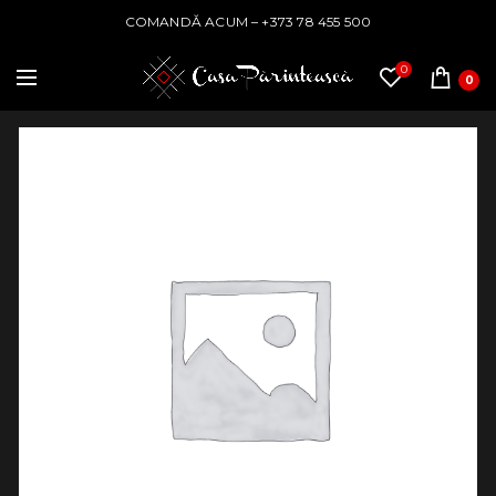
COMANDĂ ACUM – +373 78 455 500
0
0